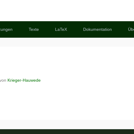
zungen
Texte
LaTeX
Dokumentation
Üb
von
Krieger-Hauwede