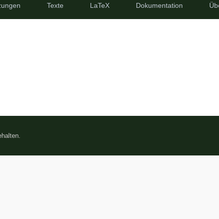
zungen
Texte
LaTeX
Dokumentation
Üb
halten.