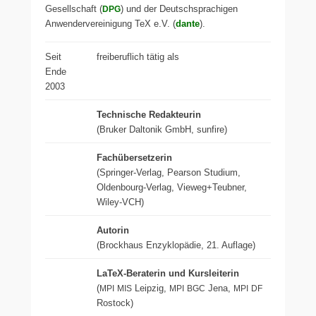
Gesellschaft (
) und der Deutschsprachigen
DPG
Anwendervereinigung TeX e.V. (
dante
).
Seit
frei­be­ruf­lich tätig als
Ende
2003
Technische Redakteurin
(Bruker Daltonik GmbH, sun­fire)
Fachübersetzerin
(Springer-Verlag, Pearson Studium,
Oldenbourg-Verlag, Vieweg+Teubner,
Wiley-VCH)
Autorin
(Brockhaus Enzyklopädie, 21. Auflage)
LaTeX-Beraterin und Kursleiterin
(
Leipzig,
Jena,
MPI
MIS
MPI
BGC
MPI
DF
Rostock)