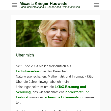
Micaela Krieger-Hauwede
Fachübersetzungen & Technische Dokumentation
Über mich
Seit Ende 2003 bin ich frei­be­ruf­lich als
Fachübersetzerin
in den Bereichen
Naturwissenschaften, Mathematik und Informatik tätig.
Über die Jahre hin­weg habe ich mein
Leistungsspektrum um die
LaTeX-Beratung und
Schulung
, das wis­sen­schaft­li­che
Korrektorat und
Lektorat
sowie die
tech­ni­sche Dokumentation
erwei­
tert.