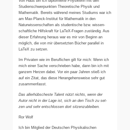
Von Haus bin ich diplo­mier­te Physikerin mit den
Studienschwerpunkten Theoretische Physik und
Mathematik. Bereits wäh­rend mei­nes Studiums war ich
am Max-Planck-Institut für Mathematik in den
Naturwissenschaften als stu­den­ti­sche bzw. wis­sen­
schaft­li­che Hilfskraft für LaTeX-Fragen zustän­dig. Aus
die­ser Erfahrung her­aus war es mir von Beginn an
mög­lich, die von mir über­setz­ten Bücher par­al­lel in
LaTeX zu set­zen.
Im Privaten wie im Beruflichen gilt für mich: Wenn ich
mich einer Sache ver­schrie­ben habe, dann bin ich mit
gan­zem Herzen dabei. Vor ein paar Jahren stieß ich
auf ein Zitat, das diese Herangehensweise sehr gut
zusam­men­fasst.
Das aller­hüb­sches­te Talent nützt nichts, wenn der
Autor nicht in der Lage ist, sich an den Tisch zu set­
zen und sehr ent­schlos­sen dort sit­zen­zu­blei­ben.
Ror Wolf
Ich bin Mitglied der Deutschen Physikalischen