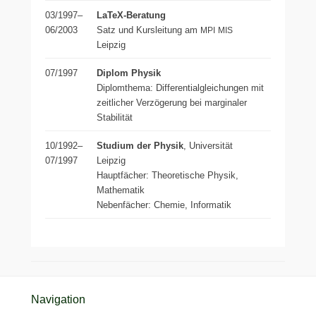
03/1997–
LaTeX-Beratung
06/2003
Satz und Kursleitung am
MPI
MIS
Leipzig
07/1997
Diplom Physik
Diplomthema: Differentialgleichungen mit
zeit­li­cher Verzögerung bei mar­gi­na­ler
Stabilität
10/1992–
Studium der Physik
, Universität
07/1997
Leipzig
Hauptfächer: Theoretische Physik,
Mathematik
Nebenfächer: Chemie, Informatik
Seitenfuß-Menü
Navigation